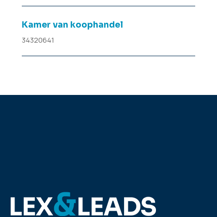
Kamer van koophandel
34320641