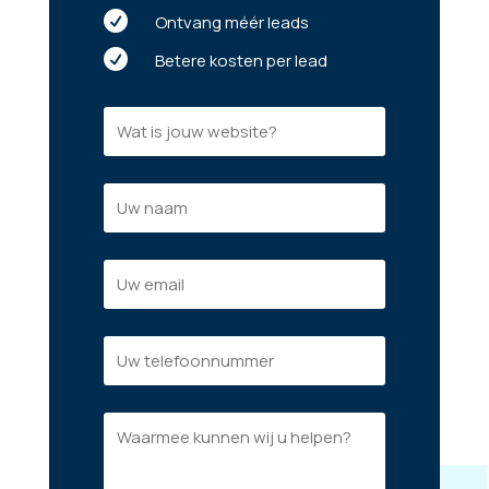

Ontvang méér leads

Betere kosten per lead