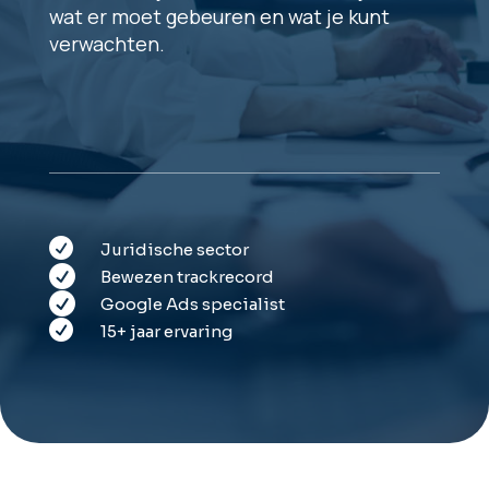
wat er moet gebeuren en wat je kunt
verwachten.

Juridische sector

Bewezen trackrecord

Google Ads specialist

15+ jaar ervaring